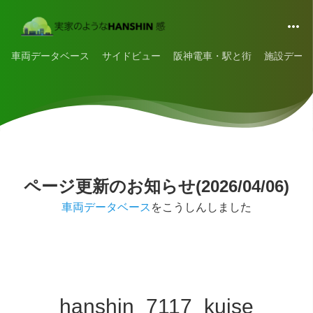
車両データベース
サイドビュー
阪神電車・駅と街
施設データ
ページ更新のお知らせ(2026/04/06)
車両データベース
をこうしんしました
hanshin_7117_kuise