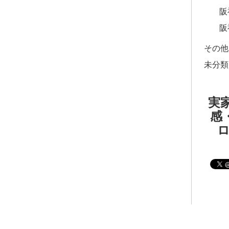
阪
阪
その他
未分類
実家
感・