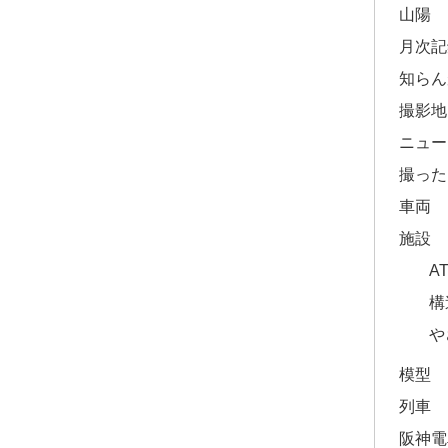
山陽
月次記
知らん
撮影地
ニュー
撮った
車両
施設
A
構
や
模型
列車
阪神電