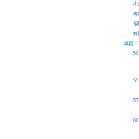
出
梅
福
線
車両デ
5
5
5
8