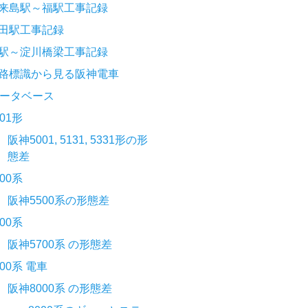
来島駅～福駅工事記録
田駅工事記録
駅～淀川橋梁工事記録
路標識から見る阪神電車
ータベース
001形
阪神5001, 5131, 5331形の形
態差
500系
阪神5500系の形態差
700系
阪神5700系 の形態差
000系 電車
阪神8000系 の形態差