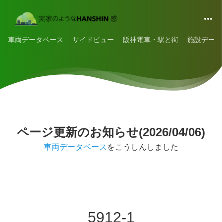
車両データベース
サイドビュー
阪神電車・駅と街
施設データ
ページ更新のお知らせ(2026/04/06)
車両データベース
をこうしんしました
5912-1