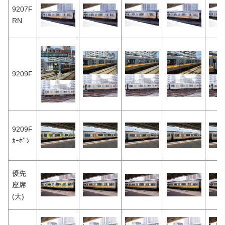
9207F
RN
9209F
9209F
ｶｰﾎﾞﾝ
優先
座席
(大)