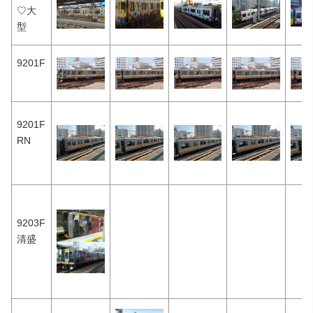
♡大
型
9201F
9201F
RN
9203F
清盛