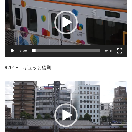
プ
レ
ー
ヤ
ー
00:00
01:15
9201F ギュッと後期
動
画
プ
レ
ー
ヤ
ー