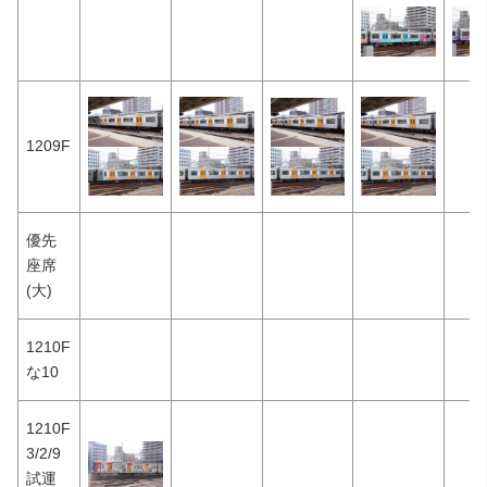
1209F
優先
座席
(大)
1210F
な10
1210F
3/2/9
試運