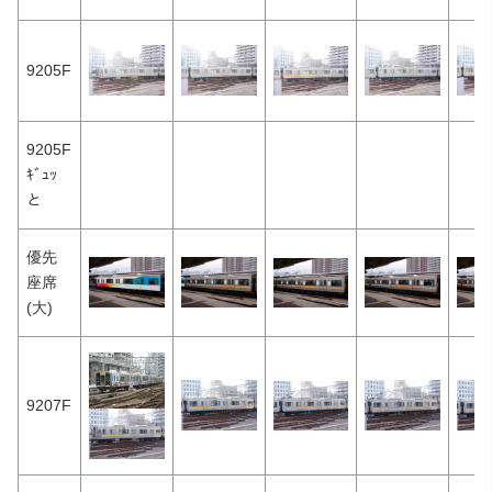
9205F
9205F
ｷﾞｭｯ
と
優先
座席
(大)
9207F