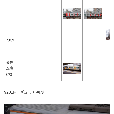
7,8,9
優先
座席
(大)
9201F ギュッと初期
動
画