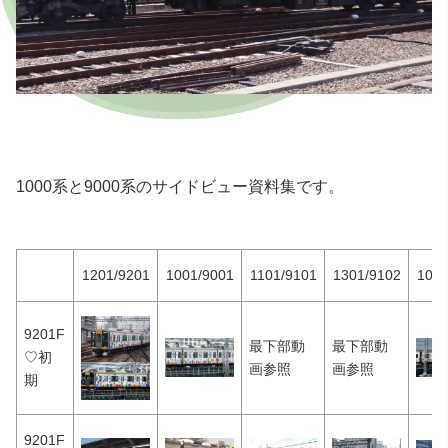
1000系と9000系のサイドビュー資料集です。
1201/9201
1001/9001
1101/9101
1301/9102
1051
9201F
最下部動
最下部動
♡初
画参照
画参照
期
9201F