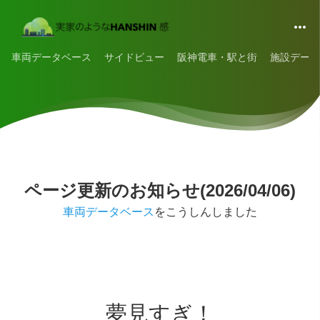
車両データベース
サイドビュー
阪神電車・駅と街
施設データ
ページ更新のお知らせ(2026/04/06)
車両データベース
をこうしんしました
夢見すぎ！