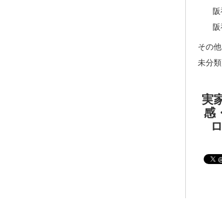
阪
阪
その他
未分類
実家
感・