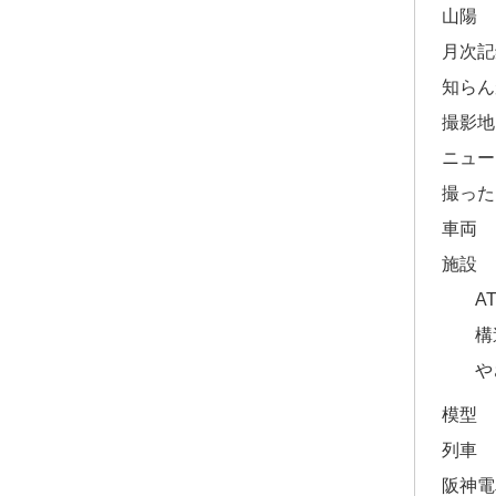
山陽
月次記
知らん
撮影地
ニュー
撮った
車両
施設
A
構
や
模型
列車
阪神電