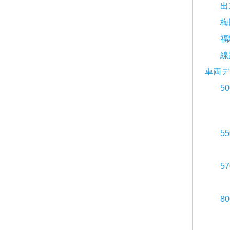
出
梅
福
線
車両デ
5
5
5
8