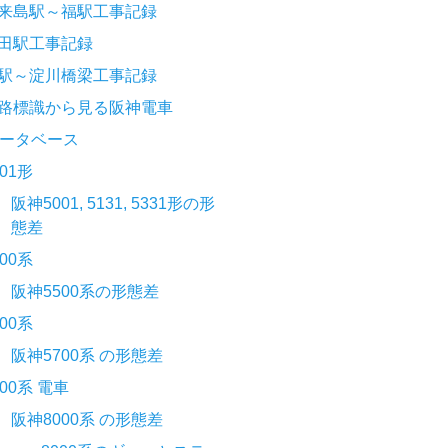
来島駅～福駅工事記録
田駅工事記録
駅～淀川橋梁工事記録
路標識から見る阪神電車
ータベース
001形
阪神5001, 5131, 5331形の形
態差
500系
阪神5500系の形態差
700系
阪神5700系 の形態差
000系 電車
阪神8000系 の形態差