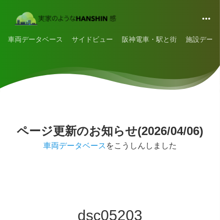
車両データベース
サイドビュー
阪神電車・駅と街
施設データ
ページ更新のお知らせ(2026/04/06)
車両データベース
をこうしんしました
dsc05203