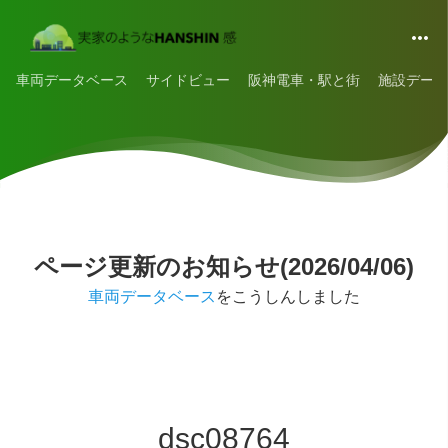
車両データベース
サイドビュー
阪神電車・駅と街
施設データ
ページ更新のお知らせ(2026/04/06)
車両データベース
をこうしんしました
dsc08764