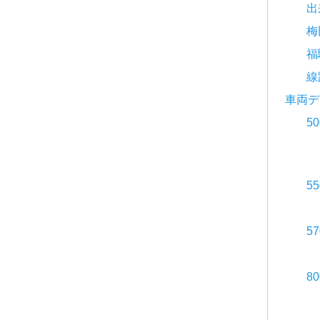
出
梅
福
線
車両デ
5
5
5
8