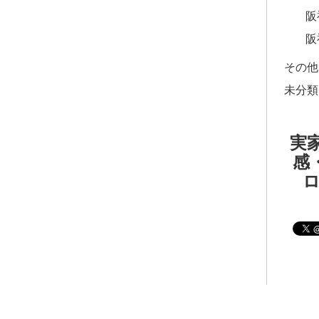
阪
阪
その他
未分類
実家
感・