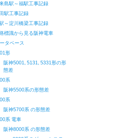
来島駅～福駅工事記録
田駅工事記録
駅～淀川橋梁工事記録
路標識から見る阪神電車
ータベース
001形
阪神5001, 5131, 5331形の形
態差
500系
阪神5500系の形態差
700系
阪神5700系 の形態差
000系 電車
阪神8000系 の形態差