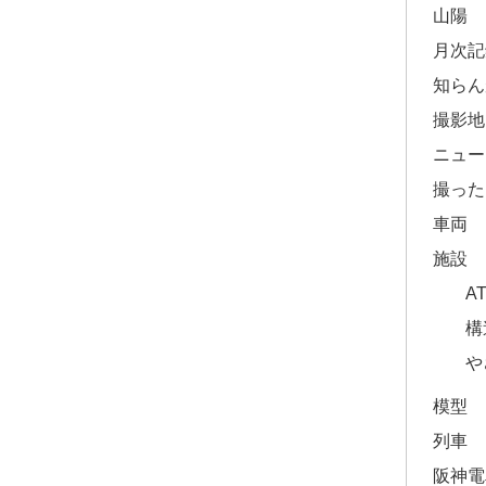
山陽
月次記
知らん
撮影地
ニュー
撮った
車両
施設
A
構
や
模型
列車
阪神電