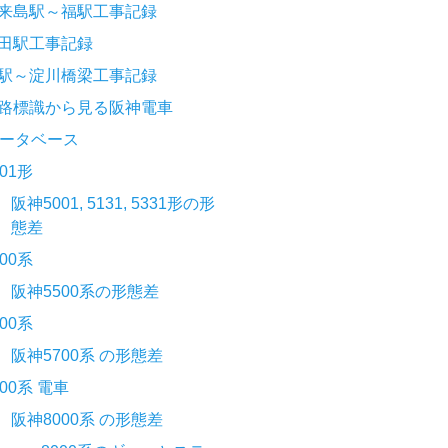
来島駅～福駅工事記録
田駅工事記録
駅～淀川橋梁工事記録
路標識から見る阪神電車
ータベース
001形
阪神5001, 5131, 5331形の形
態差
500系
阪神5500系の形態差
700系
阪神5700系 の形態差
000系 電車
阪神8000系 の形態差