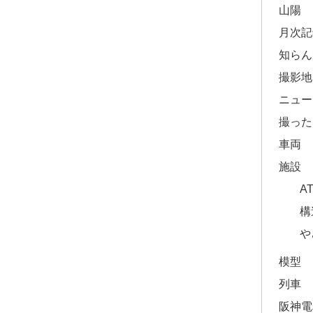
山陽
月次記
知らん
撮影地
ニュー
撮った
車両
施設
A
構
や
模型
列車
阪神電