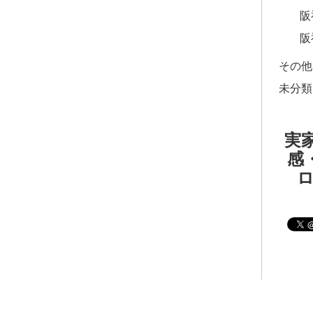
阪
阪
その他
未分類
実家
感・