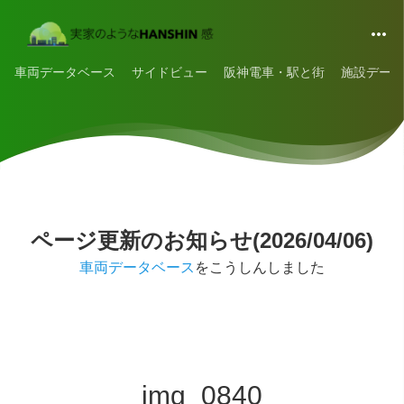
車両データベース
サイドビュー
阪神電車・駅と街
施設データ
ページ更新のお知らせ(2026/04/06)
車両データベース
をこうしんしました
img_0840