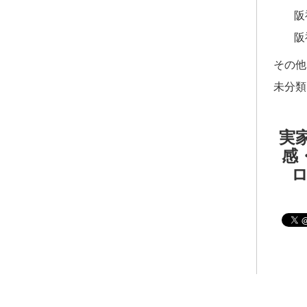
阪
阪
その他
未分類
実家
感・