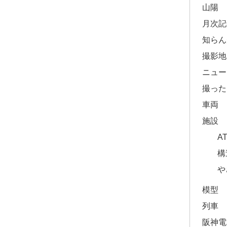
山陽
月次記
知らん
撮影地
ニュー
撮った
車両
施設
A
構
や
模型
列車
阪神電