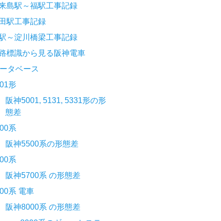
来島駅～福駅工事記録
田駅工事記録
駅～淀川橋梁工事記録
路標識から見る阪神電車
ータベース
001形
阪神5001, 5131, 5331形の形
態差
500系
阪神5500系の形態差
700系
阪神5700系 の形態差
000系 電車
阪神8000系 の形態差