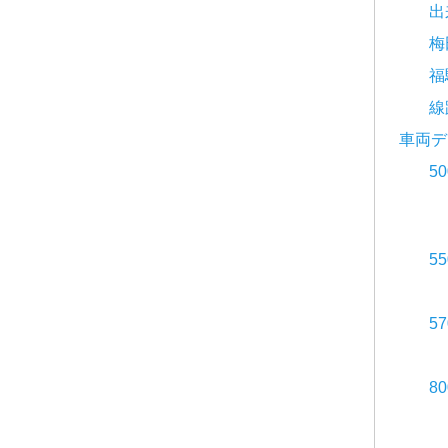
出
梅
福
線
車両デ
5
5
5
8