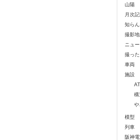
山陽
月次記
知らん
撮影地
ニュー
撮った
車両
施設
A
構
や
模型
列車
阪神電