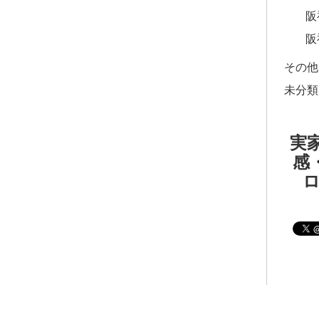
阪
阪
その他
未分類
実家
感・