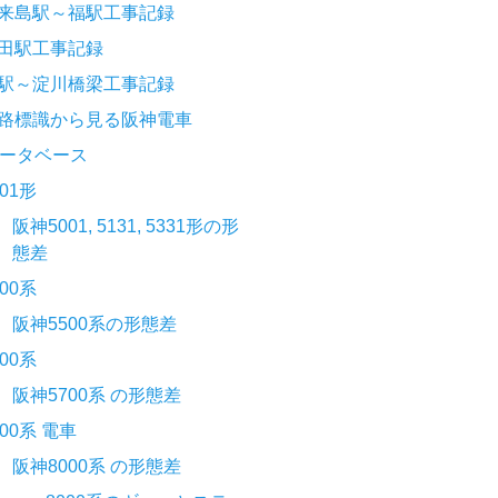
来島駅～福駅工事記録
田駅工事記録
駅～淀川橋梁工事記録
路標識から見る阪神電車
ータベース
001形
阪神5001, 5131, 5331形の形
態差
500系
阪神5500系の形態差
700系
阪神5700系 の形態差
000系 電車
阪神8000系 の形態差