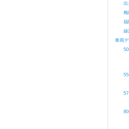
出
梅
福
線
車両デ
5
5
5
8