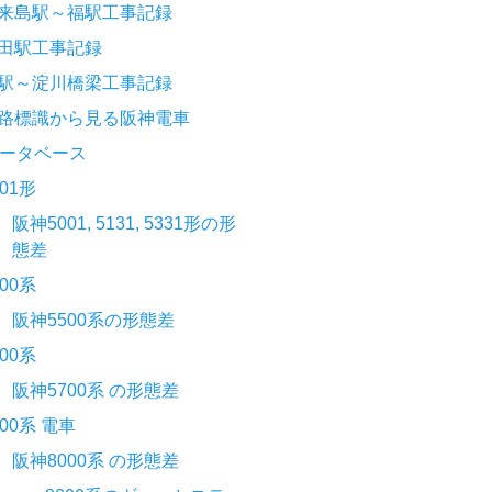
来島駅～福駅工事記録
田駅工事記録
駅～淀川橋梁工事記録
路標識から見る阪神電車
ータベース
001形
阪神5001, 5131, 5331形の形
態差
500系
阪神5500系の形態差
700系
阪神5700系 の形態差
000系 電車
阪神8000系 の形態差