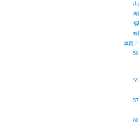
出
梅
福
線
車両デ
5
5
5
8