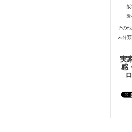
阪
阪
その他
未分類
実家
感・