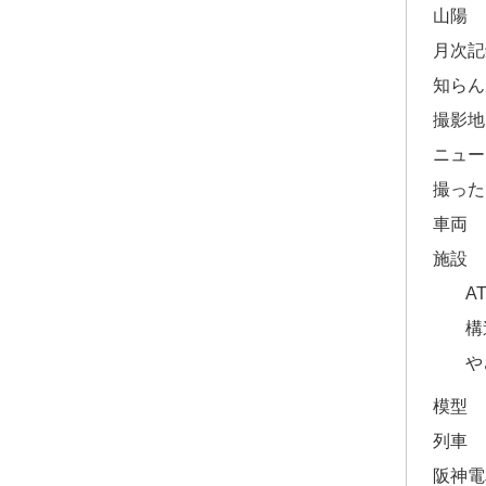
山陽
月次記
知らん
撮影地
ニュー
撮った
車両
施設
A
構
や
模型
列車
阪神電