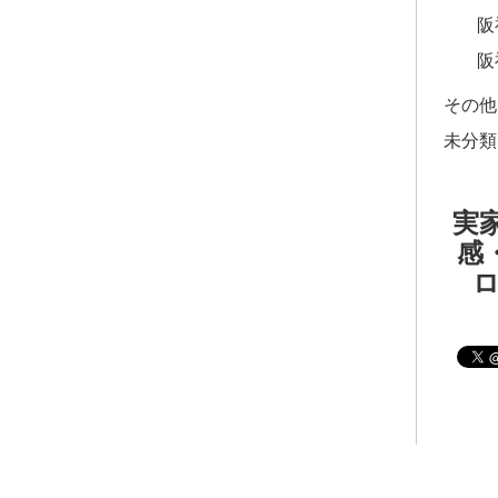
阪
阪
その他
未分類
実家
感・