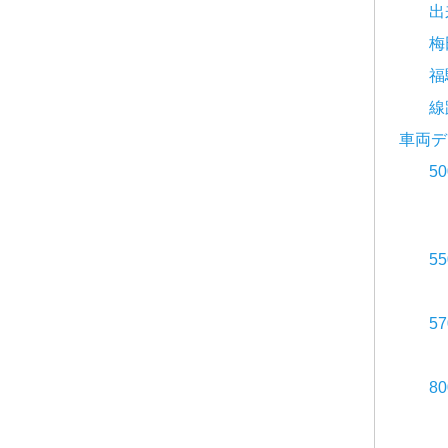
出
梅
福
線
車両デ
5
5
5
8