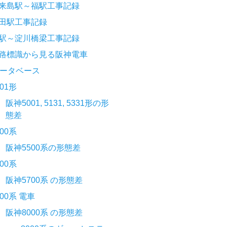
来島駅～福駅工事記録
田駅工事記録
駅～淀川橋梁工事記録
路標識から見る阪神電車
ータベース
001形
阪神5001, 5131, 5331形の形
態差
500系
阪神5500系の形態差
700系
阪神5700系 の形態差
000系 電車
阪神8000系 の形態差