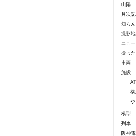
山陽
月次記
知らん
撮影地
ニュー
撮った
車両
施設
A
構
や
模型
列車
阪神電