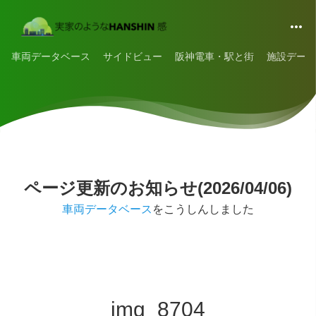
車両データベース
サイドビュー
阪神電車・駅と街
施設データ
ページ更新のお知らせ(2026/04/06)
車両データベース
をこうしんしました
img_8704