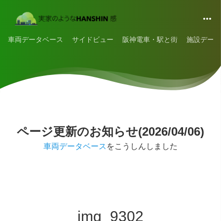
車両データベース
サイドビュー
阪神電車・駅と街
施設データ
ページ更新のお知らせ(2026/04/06)
車両データベース
をこうしんしました
img_9302