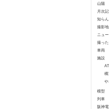
山陽
月次記
知らん
撮影地
ニュー
撮った
車両
施設
A
構
や
模型
列車
阪神電