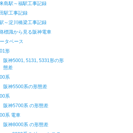
来島駅～福駅工事記録
田駅工事記録
駅～淀川橋梁工事記録
路標識から見る阪神電車
ータベース
001形
阪神5001, 5131, 5331形の形
態差
500系
阪神5500系の形態差
700系
阪神5700系 の形態差
000系 電車
阪神8000系 の形態差