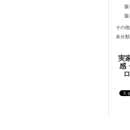
阪
阪
その他
未分類
実家
感・