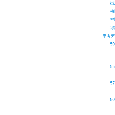
出
梅
福
線
車両デ
5
5
5
8