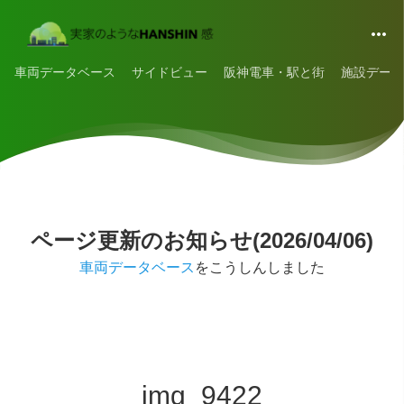
車両データベース
サイドビュー
阪神電車・駅と街
施設データ
ページ更新のお知らせ(2026/04/06)
車両データベース
をこうしんしました
img_9422