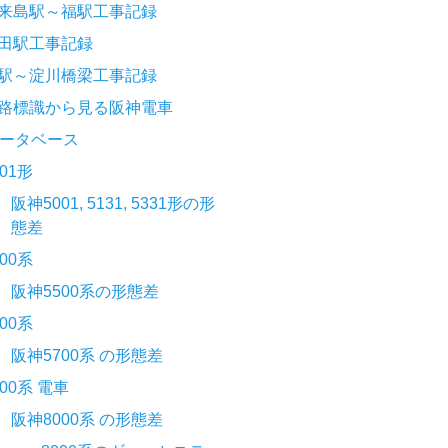
来島駅～福駅工事記録
田駅工事記録
駅～淀川橋梁工事記録
路標識から見る阪神電車
ータベース
001形
阪神5001, 5131, 5331形の形
態差
500系
阪神5500系の形態差
700系
阪神5700系 の形態差
000系 電車
阪神8000系 の形態差