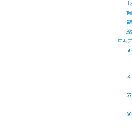
出
梅
福
線
車両デ
5
5
5
8