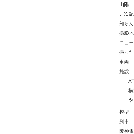
山陽
月次記
知らん
撮影地
ニュー
撮った
車両
施設
A
構
や
模型
列車
阪神電