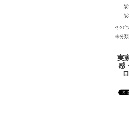
阪
阪
その他
未分類
実家
感・