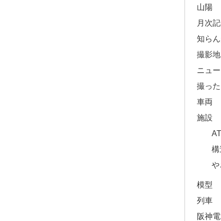
山陽
月次記
知らん
撮影地
ニュー
撮った
車両
施設
A
構
や
模型
列車
阪神電