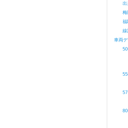
出
梅
福
線
車両デ
5
5
5
8