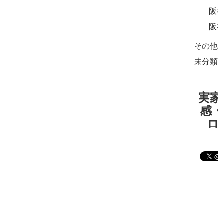
阪
阪
その他
未分類
実家
感・