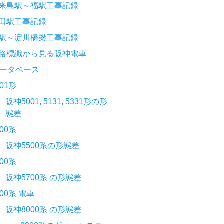
来島駅～福駅工事記録
田駅工事記録
駅～淀川橋梁工事記録
路標識から見る阪神電車
ータベース
001形
阪神5001, 5131, 5331形の形
態差
500系
阪神5500系の形態差
700系
阪神5700系 の形態差
000系 電車
阪神8000系 の形態差