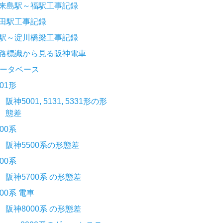
来島駅～福駅工事記録
田駅工事記録
駅～淀川橋梁工事記録
路標識から見る阪神電車
ータベース
001形
阪神5001, 5131, 5331形の形
態差
500系
阪神5500系の形態差
700系
阪神5700系 の形態差
000系 電車
阪神8000系 の形態差