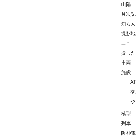
山陽
月次記
知らん
撮影地
ニュー
撮った
車両
施設
A
構
や
模型
列車
阪神電