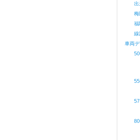
出
梅
福
線
車両デ
5
5
5
8