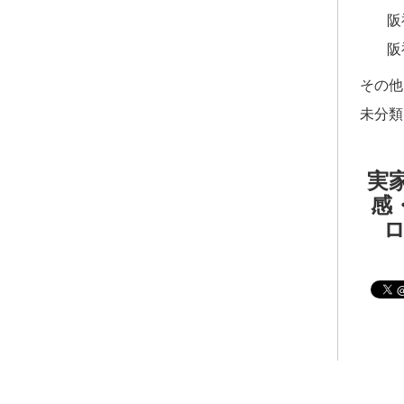
阪
阪
その他
未分類
実家
感・