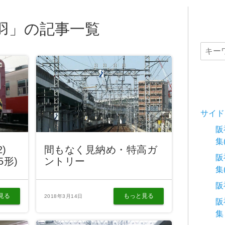
羽」の記事一覧
サイド
阪
集
2)
間もなく見納め・特高ガ
阪
5形)
ントリー
集
阪
見る
もっと見る
2018年3月14日
阪
集