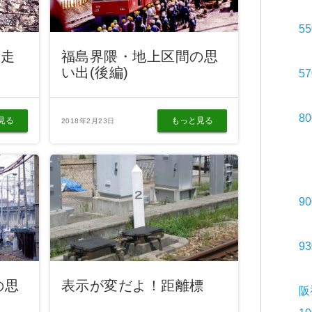
5
を走
福島界隈・地上区間の思
い出(後編)
5
8
見る
もっと見る
2018年2月23日
9
9
の思
表示が変だよ！距離標
阪