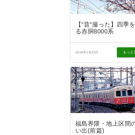
【”昔”撮った】四季
る赤胴8000系
もっと
2018年2月25日
福島界隈・地上区間
い出(前篇)