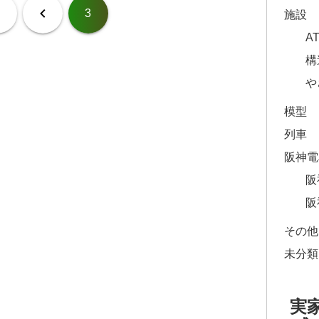
1
3
施設
A
構
や
模型
列車
阪神電
阪
阪
その他
未分類
実家