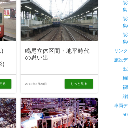
阪
集
阪
集
阪
集
1)
鳴尾立体区間・地平時代
リンク
の思い出
施設デ
形)
出
梅
見る
もっと見る
2018年2月28日
福
線
車両デ
5