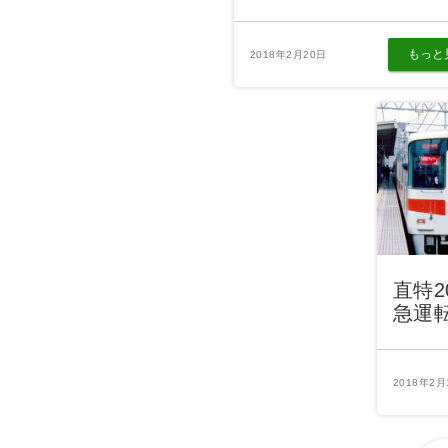
もっと
2018年2月20日
直特
急運
2018年2月