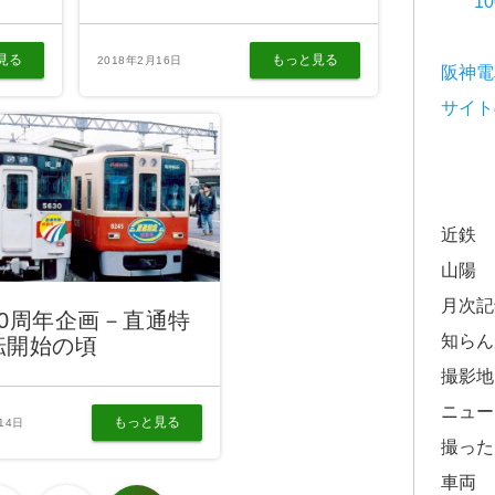
1
見る
もっと見る
2018年2月16日
阪神電
サイト
近鉄
山陽
月次記
20周年企画－直通特
知らん
転開始の頃
撮影地
ニュー
もっと見る
14日
撮った
車両