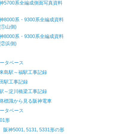
神5700系全編成側面写真資料
神8000系・9300系全編成資料
(①山側)
神8000系・9300系全編成資料
(②浜側)
ータベース
来島駅～福駅工事記録
田駅工事記録
駅～淀川橋梁工事記録
路標識から見る阪神電車
ータベース
001形
阪神5001, 5131, 5331形の形