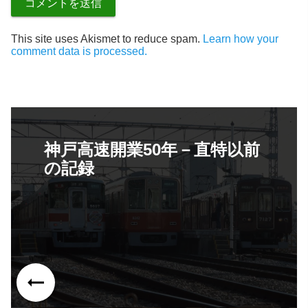
This site uses Akismet to reduce spam.
Learn how your
comment data is processed.
神戸高速開業50年－直特以前
の記録