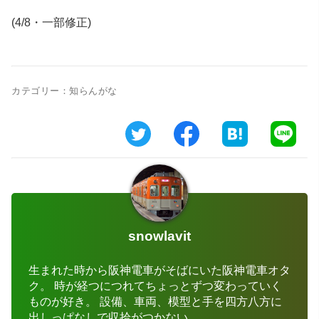
(4/8・一部修正)
カテゴリー：
知らんがな
snowlavit
生まれた時から阪神電車がそばにいた阪神電車オタ
ク。 時が経つにつれてちょっとずつ変わっていく
ものが好き。 設備、車両、模型と手を四方八方に
出しっぱなしで収拾がつかない。