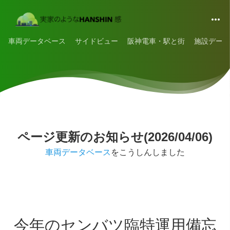
車両データベース
サイドビュー
阪神電車・駅と街
施設データ
ページ更新のお知らせ(2026/04/06)
車両データベース
をこうしんしました
今年のセンバツ臨特運用備忘