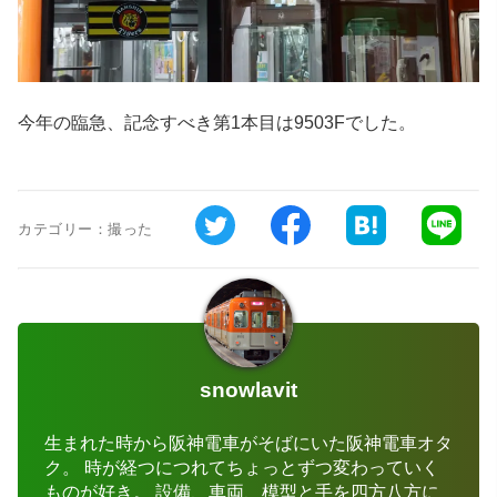
今年の臨急、記念すべき第1本目は9503Fでした。
カテゴリー：
撮った
snowlavit
生まれた時から阪神電車がそばにいた阪神電車オタ
ク。 時が経つにつれてちょっとずつ変わっていく
ものが好き。 設備、車両、模型と手を四方八方に