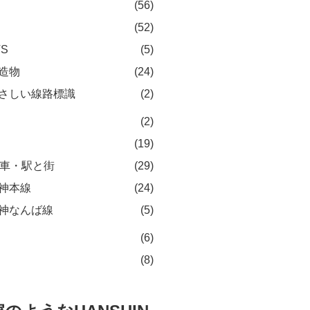
(56)
(52)
TS
(5)
造物
(24)
さしい線路標識
(2)
(2)
(19)
車・駅と街
(29)
神本線
(24)
神なんば線
(5)
(6)
(8)