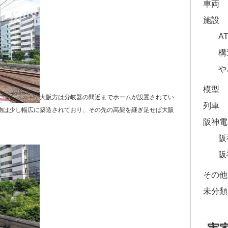
車両
施設
A
構
や
模型
大阪方は分岐器の間近までホームが設置されてい
列車
物は少し幅広に築造されており、その先の高架を継ぎ足せば大阪
阪神電
。
阪
阪
その他
未分類