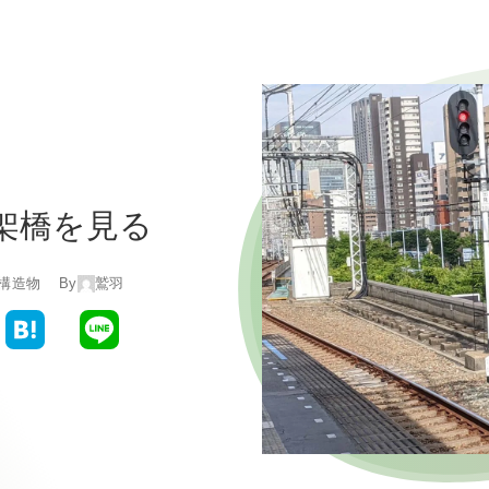
架橋を見る
構造物
By
鷲羽