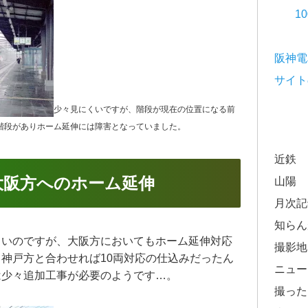
1
阪神電
サイト
少々見にくいですが、階段が現在の位置になる前
いに階段がありホーム延伸には障害となっていました。
近鉄
大阪方へのホーム延伸
山陽
月次記
知らん
くいのですが、大阪方においてもホーム延伸対応
撮影地
神戸方と合わせれば10両対応の仕込みだったん
ニュー
は少々追加工事が必要のようです…。
撮った