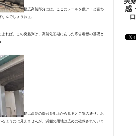
実家
感・
幅広高架部分には、ここにレールを敷け！と言わ
何なんでしょうねぇ。
教示によれば、この突起列は、高架化初期にあった広告看板の基礎と
m
幅広高架の端部を地上から見るとご覧の通り。お
いるようには見えませんが、浜側の用地は広めに確保されていま