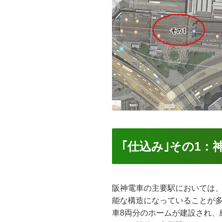
｢仕込み｣その1：
阪神電車の主要駅においては
能な構造になっていることが
車8両分のホームが建設され、