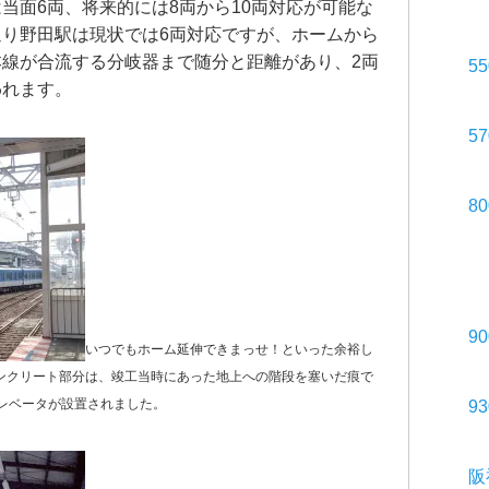
当面6両、将来的には8両から10両対応が可能な
り野田駅は現状では6両対応ですが、ホームから
線が合流する分岐器まで随分と距離があり、2両
5
われます。
5
8
9
いつでもホーム延伸できまっせ！といった余裕し
ンクリート部分は、竣工当時にあった地上への階段を塞いだ痕で
レベータが設置されました。
9
阪