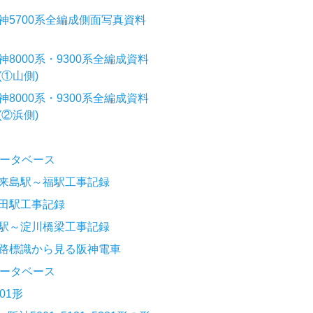
神5700系全編成側面写真資料
神8000系・9300系全編成資料
(①山側)
神8000系・9300系全編成資料
(②浜側)
ータベース
来島駅～福駅工事記録
田駅工事記録
駅～淀川橋梁工事記録
路標識から見る阪神電車
ータベース
001形