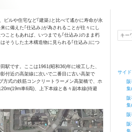
れ、ビルや住宅など｢建築｣と比べて遙かに寿命が永
来に備えた｢仕込み｣が為されることが往々にし
つこともあれば、いつまでも｢仕込み｣のまま朽
はそうした土木構造物に見られる｢仕込み｣につ
駅です。ここは1961(昭和36)年に竣工した、
サイド
御影付近の高架線に次いで二番目に古い高架で
ブ方式の鉄筋コンクリートラーメン高架橋で、ホ
阪
0m(19m車6両)、上下本線と各々副本線(待避
集
阪
集
阪
阪
集