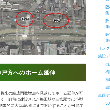
阪
集
阪
集
阪
集
リンク
施設デ
出
神戸方へのホーム延伸
梅
福
線
、将来の編成両数増加を見越してホーム延伸が可
車両デ
多く、戦前に建設された梅田駅や三宮駅では小型
5
結果的に大型車6両にまで対応することが可能で