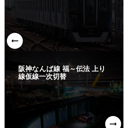
阪神なんば線 福～伝法 上り
線仮線一次切替