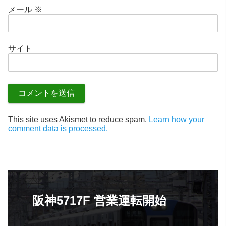
メール
※
サイト
This site uses Akismet to reduce spam.
Learn how your
comment data is processed.
阪神5717F 営業運転開始