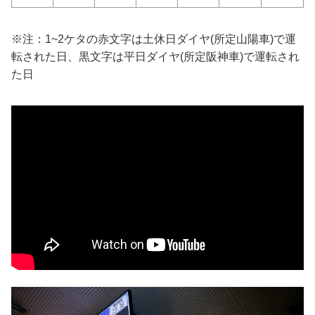
※注：1~2ケタの赤文字は土休日ダイヤ(所定山陽車)で運
転された日、黒文字は平日ダイヤ(所定阪神車)で運転され
た日