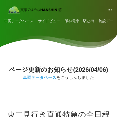
車両データベース
サイドビュー
阪神電車・駅と街
施設データ
ページ更新のお知らせ(2026/04/06)
車両データベース
をこうしんしました
東二見行き直通特急の全日程