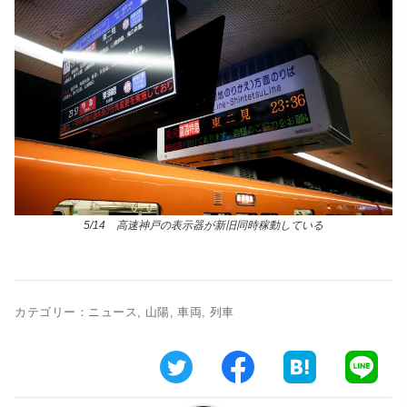
5/14 高速神戸の表示器が新旧同時稼動している
カテゴリー：
ニュース
,
山陽
,
車両
,
列車