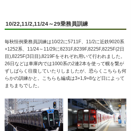
10/22,11/2,11/24～29乗務員訓練
毎秋恒例乗務員訓練は10/22に5711F、11/2に近鉄9020系
+1252系、11/24～11/29に8231F,8239F,8225F,8225F(2日
目),8225F(3日目),8219Fをそれぞれ用いて行われました。
26日などは車庫内では1000系の2連2本を使って幌を繋が
ずしばらく往復していたりしましたが、恐らくこちらも何
らかの訓練かと。こちらも編成は3+1,9+8など日によって
まちまちでした。