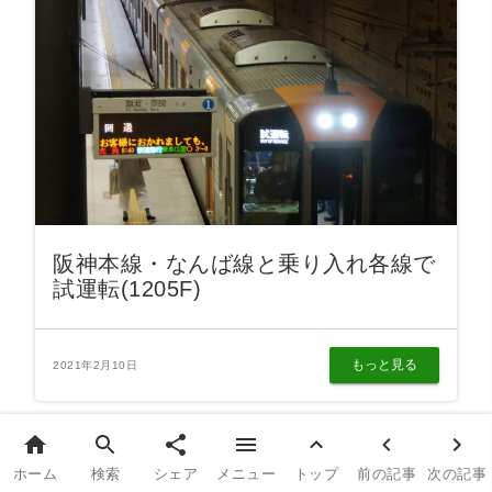
阪神本線・なんば線と乗り入れ各線で
試運転(1205F)
もっと見る
2021年2月10日
コメント
ホーム
検索
シェア
メニュー
トップ
前の記事
次の記事