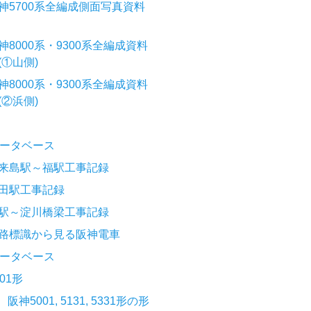
神5700系全編成側面写真資料
神8000系・9300系全編成資料
(①山側)
神8000系・9300系全編成資料
(②浜側)
ータベース
来島駅～福駅工事記録
田駅工事記録
駅～淀川橋梁工事記録
路標識から見る阪神電車
ータベース
001形
阪神5001, 5131, 5331形の形