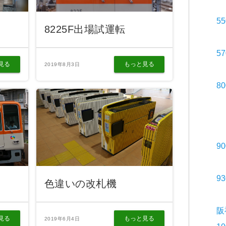
5
8225F出場試運転
5
見る
もっと見る
2019年8月3日
8
9
9
色違いの改札機
阪
見る
もっと見る
2019年6月4日