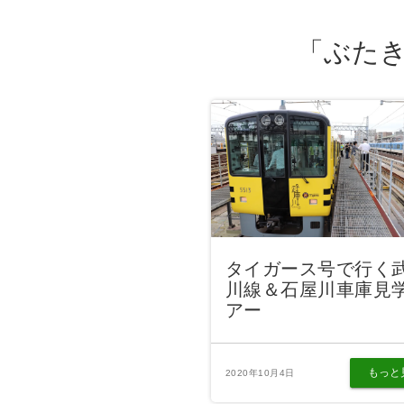
「ぶた
タイガース号で行く
川線＆石屋川車庫見
アー
もっと
2020年10月4日