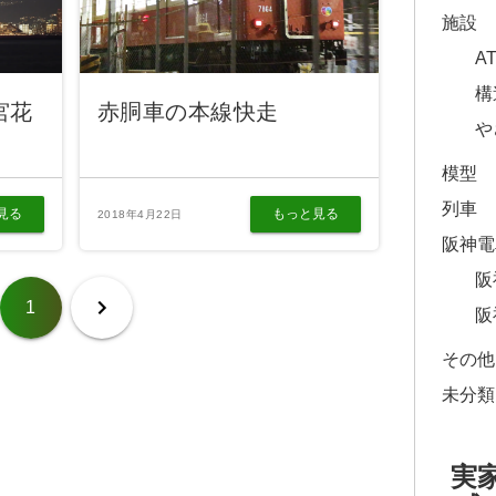
施設
A
構
宮花
赤胴車の本線快走
や
模型
列車
見る
もっと見る
2018年4月22日
阪神電
阪
1
阪
その他
未分類
実家