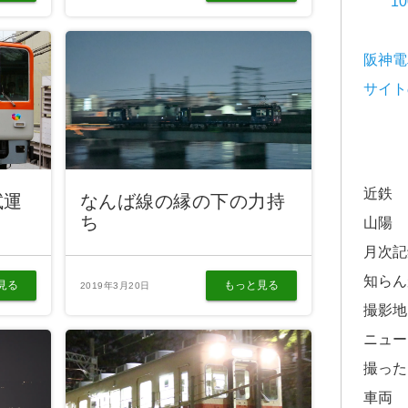
1
阪神電
サイト
近鉄
試運
なんば線の縁の下の力持
ち
山陽
月次記
知らん
見る
もっと見る
2019年3月20日
撮影地
ニュー
撮った
車両