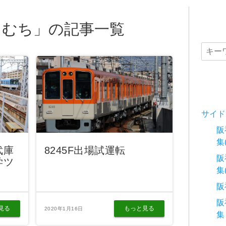
きむち」の記事一覧
サイド
阪
集
武庫
8245F出場試運転
阪
学ツ
集
阪
阪
見る
もっと見る
2020年1月16日
集