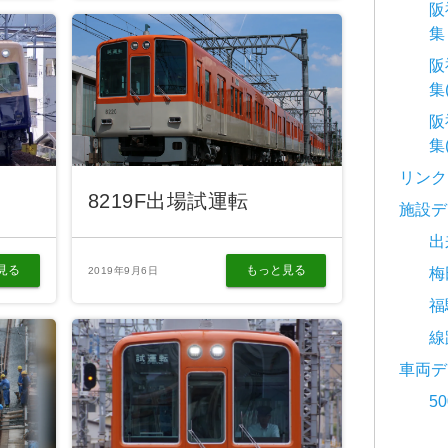
阪
集
阪
集
阪
集
リンク
8219F出場試運転
施設デ
出
見る
もっと見る
梅
2019年9月6日
福
線
車両デ
5