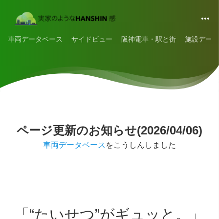
車両データベース
サイドビュー
阪神電車・駅と街
施設データ
ページ更新のお知らせ(2026/04/06)
車両データベース
をこうしんしました
「“たいせつ”がギュッと。」